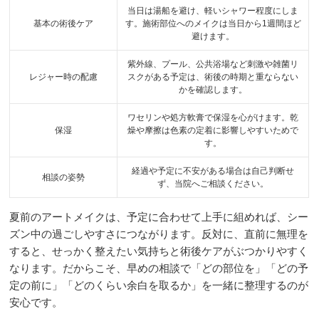
当日は湯船を避け、軽いシャワー程度にしま
基本の術後ケア
す。施術部位へのメイクは当日から1週間ほど
避けます。
紫外線、プール、公共浴場など刺激や雑菌リ
レジャー時の配慮
スクがある予定は、術後の時期と重ならない
かを確認します。
ワセリンや処方軟膏で保湿を心がけます。乾
保湿
燥や摩擦は色素の定着に影響しやすいためで
す。
経過や予定に不安がある場合は自己判断せ
相談の姿勢
ず、当院へご相談ください。
夏前のアートメイクは、予定に合わせて上手に組めれば、シー
ズン中の過ごしやすさにつながります。反対に、直前に無理を
すると、せっかく整えたい気持ちと術後ケアがぶつかりやすく
なります。だからこそ、早めの相談で「どの部位を」「どの予
定の前に」「どのくらい余白を取るか」を一緒に整理するのが
安心です。