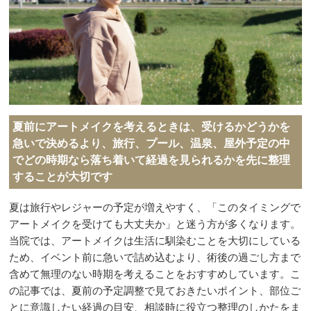
夏前にアートメイクを考えるときは、受けるかどうかを
急いで決めるより、旅行、プール、温泉、屋外予定の中
でどの時期なら落ち着いて経過を見られるかを先に整理
することが大切です
夏は旅行やレジャーの予定が増えやすく、「このタイミングで
アートメイクを受けても大丈夫か」と迷う方が多くなります。
当院では、アートメイクは生活に馴染むことを大切にしている
ため、イベント前に急いで詰め込むより、術後の過ごし方まで
含めて無理のない時期を考えることをおすすめしています。こ
の記事では、夏前の予定調整で見ておきたいポイント、部位ご
とに意識したい経過の目安、相談時に役立つ整理のしかたをま