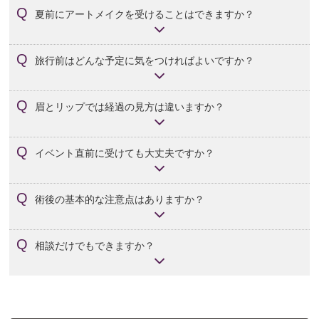
夏前にアートメイクを受けることはできますか？
はい。ただし、旅行やレジャー予定の内容によっては、術
旅行前はどんな予定に気をつければよいですか？
後ケアとの相性を見ながら時期を考えることが大切です。
プール、海、温泉、強い紫外線を浴びる予定がある場合
眉とリップでは経過の見方は違いますか？
は、術後の過ごし方と重ならないかを確認しておくと安心
です。
FAQでは、眉は3〜7日程度、リップは1週間程度の軽い腫れ
イベント直前に受けても大丈夫ですか？
や赤みがあると案内しています。実際の経過には個人差が
あります。
自己判断でぎりぎりに合わせるより、数日〜1週間ほどの余
術後の基本的な注意点はありますか？
白を見ながら相談するほうが安心です。予定内容も一緒に
共有してください。
当日は湯船を避け、施術部位へのメイクは当日から1週間ほ
相談だけでもできますか？
ど避けます。紫外線やプール、公共浴場にも配慮が必要で
す。
はい。旅行やプールの予定があり、どの時期なら組みやす
いか迷っている段階でも相談できます。