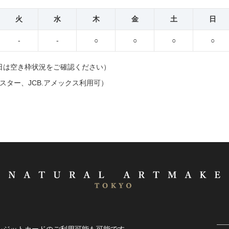
火
水
木
金
土
日
-
-
○
○
○
○
日は空き枠状況をご確認ください）
マスター、JCB.アメックス利用可）