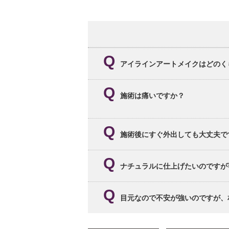
アイラインアートメイクはどのく
一般的には1〜2年かけて徐々に薄く
施術は痛いですか？
比較的定着が良いとされています
表面麻酔を使用するため、多くの方が
います。不安な方には麻酔の追加対応
施術後にすぐ外出しても大丈夫で
軽い腫れや赤みが出る場合があります
ナチュラルに仕上げたいのですが
け、余裕のある日程での施術をおすす
はい、当院ではまつ毛の隙間を埋める
目元なので不安が強いのですが、
で、事前にしっかりご希望をお聞きし
はい、無料カウンセリングでご相談い