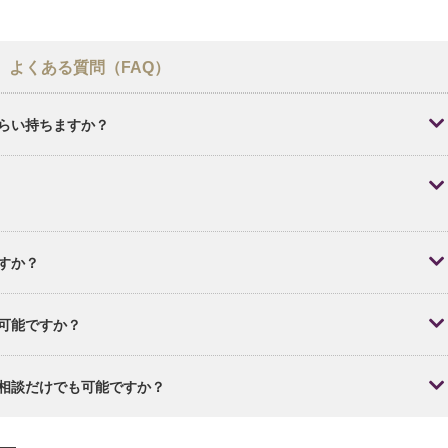
よくある質問（FAQ）
らい持ちますか？
なっていきます。まつ毛の生え際は皮脂の影響を受けにくいため
「チクチク程度」「我慢できる範囲だった」と感じていらっしゃ
も可能です。
すか？
が、数日で落ち着くことがほとんどです。大切な予定の直前は避
可能ですか？
めします。
ような自然な仕上がりが可能です。濃さや形も調整できますの
相談だけでも可能ですか？
ます。。
ただけます。施術を無理におすすめすることはありませんので、