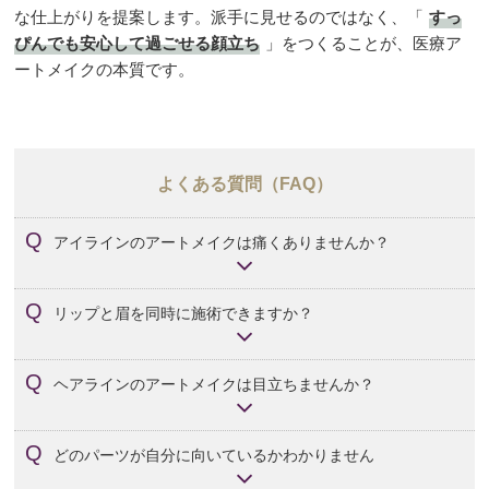
な仕上がりを提案します。派手に見せるのではなく、「
すっ
ぴんでも安心して過ごせる顔立ち
」をつくることが、医療ア
ートメイクの本質です。
よくある質問（FAQ）
アイラインのアートメイクは痛くありませんか？
表面麻酔を使用するため、痛みは最小限に抑えられます。
リップと眉を同時に施術できますか？
特に粘膜に近い部分の施術となるため、不安な方には途中
で麻酔を追加するなどの対応も行っています。
同日に複数パーツの施術を希望される方も多くいらっしゃ
ヘアラインのアートメイクは目立ちませんか？
います。肌の状態や体調を見ながら、当日施術できるかを
カウンセリング時にご案内しています。。
髪色や生え方に合わせて色素を選ぶため、近くで見ても違
どのパーツが自分に向いているかわかりません
和感のない自然な仕上がりが可能です。髪をかき上げて