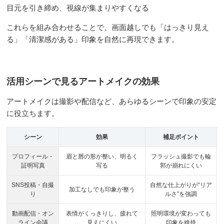
目元を引き締め、視線が集まりやすくなる
これらを組み合わせることで、画面越しでも「はっきり見え
る」「清潔感がある」印象を自然に再現できます。
活用シーンで見るアートメイクの効果
アートメイクは撮影や配信など、あらゆるシーンで印象の安定
に役立ちます。
シーン
効果
補足ポイント
プロフィール・
眉と唇の形が整い、明るく
フラッシュ撮影でも輪
証明写真
写る
郭が崩れにくい
SNS投稿・自撮
自然な仕上がりが“リア
加工なしでも印象が整う
り
ルさ”を強調
動画配信・オン
表情がくっきりし、疲れて
照明環境が変わっても
ライン会議
見えにくい
印象を維持