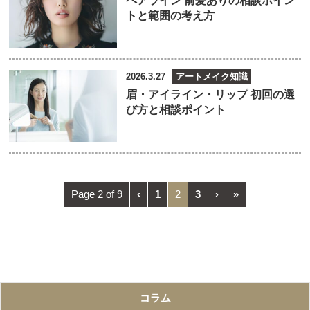
ヘアライン 前髪ありの相談ポイン
トと範囲の考え方
2026.3.27
アートメイク知識
眉・アイライン・リップ 初回の選
び方と相談ポイント
Page 2 of 9
‹
1
2
3
›
»
コラム